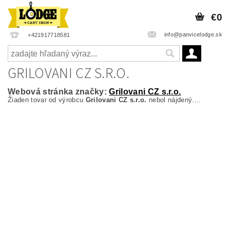
€0
info@panvicelodge.sk
+421917718581
GRILOVANI CZ S.R.O.
Webová stránka značky:
Grilovani CZ s.r.o.
Žiaden tovar od výrobcu
Grilovani CZ s.r.o.
nebol nájdený....