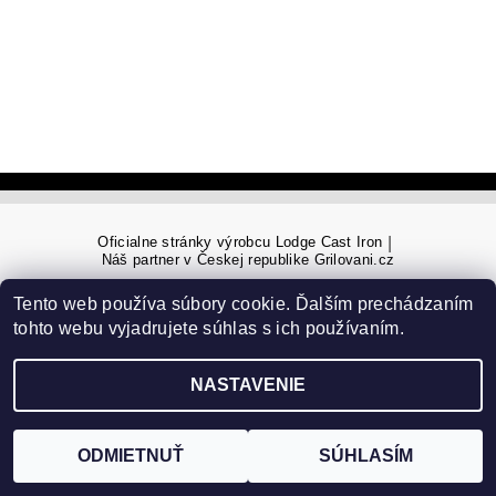
Oficialne stránky výrobcu Lodge Cast Iron
|
Náš partner v Českej republike Grilovani.cz
Tento web používa súbory cookie. Ďalším prechádzaním
tohto webu vyjadrujete súhlas s ich používaním.
Upraviť nastavenie cookies
2026 ©
panvicelodge.sk
, všetky práva vyhradené
Vytvoril Shoptet
NASTAVENIE
ODMIETNUŤ
SÚHLASÍM