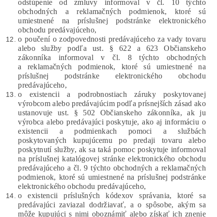
odstúpenie od zmluvy informoval v čl. 10 týchto
obchodných a reklamačných podmienok, ktoré sú
umiestnené na príslušnej podstránke elektronického
obchodu predávajúceho,
o poučení o zodpovednosti predávajúceho za vady tovaru
alebo služby podľa ust. § 622 a 623 Občianskeho
zákonníka informoval v čl. 8 týchto obchodných
a reklamačných podmienok, ktoré sú umiestnené na
príslušnej podstránke elektronického obchodu
predávajúceho,
o existencii a podrobnostiach záruky poskytovanej
výrobcom alebo predávajúcim podľa prísnejších zásad ako
ustanovuje ust. § 502 Občianskeho zákonníka, ak ju
výrobca alebo predávajúci poskytuje, ako aj informáciu o
existencii a podmienkach pomoci a službách
poskytovaných kupujúcemu po predaji tovaru alebo
poskytnutí služby, ak sa taká pomoc poskytuje informoval
na príslušnej katalógovej stránke elektronického obchodu
predávajúceho a čl. 9 týchto obchodných a reklamačných
podmienok, ktoré sú umiestnené na príslušnej podstránke
elektronického obchodu predávajúceho,
o existencii príslušných kódexov správania, ktoré sa
predávajúci zaviazal dodržiavať, a o spôsobe, akým sa
môže kupujúci s nimi oboznámiť alebo získať ich znenie