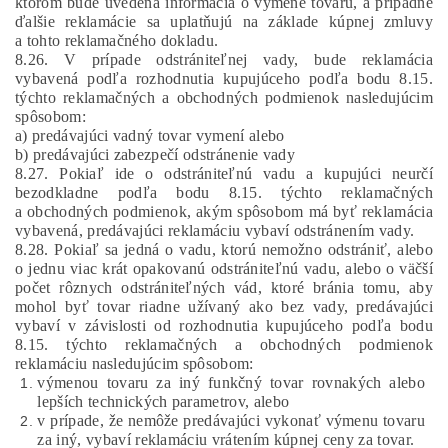
ktorom bude uvedená informácia o výmene tovaru, a prípadné
ďalšie reklamácie sa uplatňujú na základe kúpnej zmluvy
a tohto reklamačného dokladu.
8.26. V prípade odstrániteľnej vady, bude reklamácia
vybavená podľa rozhodnutia kupujúceho podľa bodu 8.15.
týchto reklamačných a obchodných podmienok nasledujúcim
spôsobom:
a) predávajúci vadný tovar vymení alebo
b) predávajúci zabezpečí odstránenie vady
8.27. Pokiaľ ide o odstrániteľnú vadu a kupujúci neurčí
bezodkladne podľa bodu 8.15. týchto reklamačných
a obchodných podmienok, akým spôsobom má byť reklamácia
vybavená, predávajúci reklamáciu vybaví odstránením vady.
8.28.
Pokiaľ sa jedná o vadu, ktorú nemožno odstrániť, alebo
o jednu viac krát opakovanú odstrániteľnú vadu, alebo o väčší
počet rôznych odstrániteľných vád, ktoré bránia tomu, aby
mohol byť tovar riadne užívaný ako bez vady, predávajúci
vybaví v závislosti od rozhodnutia kupujúceho podľa bodu
8.15. týchto reklamačných a obchodných podmienok
reklamáciu nasledujúcim spôsobom:
výmenou tovaru za iný funkčný tovar rovnakých alebo
lepších technických parametrov, alebo
v prípade, že nemôže predávajúci vykonať výmenu tovaru
za iný, vybaví reklamáciu vrátením kúpnej ceny za tovar.