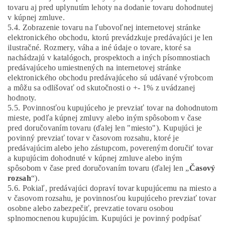
tovaru aj pred uplynutím lehoty na dodanie tovaru dohodnutej
v kúpnej zmluve.
5.4. Zobrazenie tovaru na ľubovoľnej internetovej stránke
elektronického obchodu, ktorú prevádzkuje predávajúci je len
ilustračné. Rozmery, váha a iné údaje o tovare, ktoré sa
nachádzajú v katalógoch, prospektoch a iných písomnostiach
predávajúceho umiestnených na internetovej stránke
elektronického obchodu predávajúceho sú udávané výrobcom
a môžu sa odlišovať od skutočnosti o +- 1% z uvádzanej
hodnoty.
5.5. Povinnosťou kupujúceho je prevziať tovar na dohodnutom
mieste, podľa kúpnej zmluvy alebo iným spôsobom v čase
pred doručovaním tovaru (ďalej len "miesto"). Kupujúci je
povinný prevziať tovar v časovom rozsahu, ktoré je
predávajúcim alebo jeho zástupcom, povereným doručiť tovar
a kupujúcim dohodnuté v kúpnej zmluve
alebo iným
spôsobom v čase pred doručovaním tovaru (ďalej len „
Časový
rozsah
“).
5.6. Pokiaľ, predávajúci dopraví tovar kupujúcemu na miesto a
v časovom rozsahu, je povinnosťou kupujúceho prevziať tovar
osobne alebo zabezpečiť, prevzatie tovaru osobou
splnomocnenou kupujúcim. Kupujúci je povinný podpísať