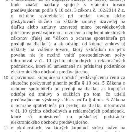
bude znášať náklady spojené s vrátením tovaru
predávajúcemu podľa § 10 ods. 3 zákona č. 102/2014 Z.z.
o ochrane spotrebiteľa pri predaji tovaru alebo
poskytovaní služieb na základe zmluvy uzavretej na
diaľku alebo zmluvy uzavretej mimo prevádzkových
priestorov predávajúceho a o zmene a doplnení niektorých
zákonov (ďalej len "Zákon o ochrane spotrebiteľa pri
predaji na diaľku"), a ak odstúpi od kúpnej zmluvy aj
náklady na vrátenie tovaru, ktorý vzhľadom na jeho
povahu nie je možné vrátiť prostredníctvom pošty
informoval v čl. 10 týchto obchodných a reklamačných
podmienok, ktoré sú umiestnené na príslušnej podstránke
elektronického obchodu predávajúceho,
o povinnosti kupujúceho uhradiť predávajúcemu cenu za
skutočne poskytnuté plnenie podľa § 10 ods. 5
Zákona o
ochrane spotrebiteľa pri predaji na diaľku, ak kupujúci
odstúpi od zmluvy o službách po tom, čo udelil
predávajúcemu výslovný súhlas podľa § 4 ods. 6 Zákona
o ochrane spotrebiteľa pri predaji na diaľku informoval
v čl. 10 týchto obchodných a reklamačných podmienok,
ktoré sú umiestnené na príslušnej podstránke
elektronického obchodu predávajúceho,
o okolnostiach, za ktorých kupujúci stráca právo na