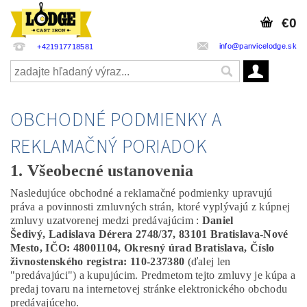
€0
info@panvicelodge.sk
+421917718581
OBCHODNÉ PODMIENKY A
REKLAMAČNÝ PORIADOK
1. Všeobecné ustanovenia
Nasledujúce obchodné a reklamačné podmienky upravujú
práva a povinnosti zmluvných strán, ktoré vyplývajú z kúpnej
zmluvy uzatvorenej medzi predávajúcim :
Daniel
Šedivý,
Ladislava Dérera 2748/37,
83101 Bratislava-Nové
Mesto, IČO:
48001104
,
Okresný úrad Bratislava, Číslo
živnostenského registra: 110-237380
(ďalej len
"predávajúci") a kupujúcim. Predmetom tejto zmluvy je kúpa a
predaj tovaru na internetovej stránke elektronického obchodu
predávajúceho.