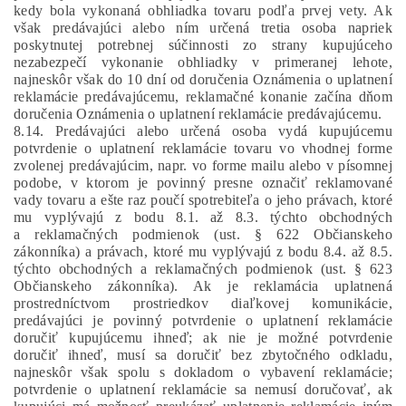
kedy bola vykonaná obhliadka tovaru podľa prvej vety. Ak
však predávajúci alebo ním určená tretia osoba napriek
poskytnutej potrebnej súčinnosti zo strany kupujúceho
nezabezpečí vykonanie obhliadky v primeranej lehote,
najneskôr však do 10 dní od doručenia Oznámenia o uplatnení
reklamácie predávajúcemu, reklamačné konanie začína dňom
doručenia Oznámenia o uplatnení reklamácie predávajúcemu.
8.14. Predávajúci alebo určená osoba vydá kupujúcemu
potvrdenie o uplatnení reklamácie tovaru vo vhodnej forme
zvolenej predávajúcim, napr. vo forme mailu alebo v písomnej
podobe, v ktorom je povinný presne označiť reklamované
vady tovaru a ešte raz poučí spotrebiteľa o jeho právach, ktoré
mu vyplývajú z bodu 8.1. až 8.3. týchto obchodných
a reklamačných podmienok (ust. § 622 Občianskeho
zákonníka) a právach, ktoré mu vyplývajú z bodu 8.4. až 8.5.
týchto obchodných a reklamačných podmienok (ust. § 623
Občianskeho zákonníka). Ak je reklamácia uplatnená
prostredníctvom prostriedkov diaľkovej komunikácie,
predávajúci je povinný potvrdenie o uplatnení reklamácie
doručiť kupujúcemu ihneď; ak nie je možné potvrdenie
doručiť ihneď, musí sa doručiť bez zbytočného odkladu,
najneskôr však spolu s dokladom o vybavení reklamácie;
potvrdenie o uplatnení reklamácie sa nemusí doručovať, ak