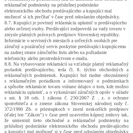
reklamačné podmienky na príslušnej podstránke
elektronického obchodu predávajúceho a kupujúci mal
možnosť si ich prečítať v čase pred odoslaním objednávky.
8.7. Kupujúci je povinný reklamáciu uplatniť u predávajúceho
alebo určenej osoby. Predávajúci zodpovedá za vady tovaru v
zmysle platných právnych predpisov Slovenskej republiky.
Informácie o servisných miestach a určených osobách pre
záručný a pozáručný servis poskytne predávajúci kupujúcemu
na zadnej strane záručného listu alebo na požiadanie
telefonicky alebo prostredníctvom e-mailu.
8.8. Na vybavovanie reklamácií sa vzťahuje platný reklamačný
poriadok predávajúceho, teda čl. 8. týchto obchodných a
reklamačných podmienok. Kupujúci bol riadne oboznámený
s reklamačným poriadkom a informovaný o podmienkach
a spôsobe reklamácie tovaru vrátane údajov o tom, kde možno
reklamáciu uplatniť, a o vykonávaní záručných opráv v súlade
s ust. § 18 ods. 1 zákona č. 250/2007 Z . z. o ochrane
spotrebiteľa a o zmene zákona Slovenskej národnej rady č.
372/1990 Zb. o priestupkoch v znení neskorších predpisov
(ďalej len "
Zákon
") v čase pred uzavretím kúpnej zmluvy tak,
že umiestnil tieto obchodné a reklamačné podmienky na
príslušnej podstránke elektronického obchodu predávajúceho
a kupujúci mal možnosť si v čase pred odoslaním objednávky