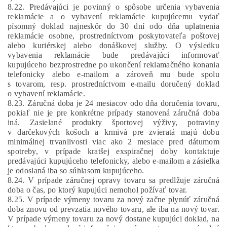
8.22. Predávajúci je povinný o spôsobe určenia vybavenia
reklamácie a o vybavení reklamácie kupujúcemu vydať
písomný doklad najneskôr do 30 dní odo dňa uplatnenia
reklamácie osobne, prostredníctvom poskytovateľa poštovej
alebo kuriérskej alebo donáškovej služby.
O výsledku
vybavenia reklamácie bude predávajúci informovať
kupujúceho bezprostredne po ukončení reklamačného konania
telefonicky alebo e-mailom a zároveň mu bude spolu
s tovarom, resp. prostredníctvom e-mailu doručený doklad
o vybavení reklamácie.
8.23. Záručná doba je 24 mesiacov odo dňa doručenia tovaru,
pokiaľ nie je pre konkrétne prípady stanovená záručná doba
iná.
Zasielané produkty športovej výživy, potraviny
v darčekových košoch a krmivá pre zvieratá majú dobu
minimálnej trvanlivosti viac ako 2 mesiace pred dátumom
spotreby, v prípade kratšej exspiračnej doby kontaktuje
predávajúci kupujúceho telefonicky, alebo e-mailom a zásielka
je odoslaná iba so súhlasom kupujúceho.
8.24. V prípade záručnej opravy tovaru sa predlžuje záručná
doba o čas, po ktorý kupujúci nemohol požívať tovar.
8.25.
V prípade výmeny tovaru za nový začne plynúť záručná
doba znovu od prevzatia nového tovaru, ale iba na nový tovar.
V prípade výmeny tovaru za nový dostane kupujúci doklad, na