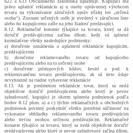
622 a 633 Občianskeho zákonníka uplatňuje. Kupujúci má
právo uplatniť reklamáciu aj u osoby oprávnenej výrobcom
tovaru na vykonávanie záručných opráv (ďalej len „určená
osoba“). Zoznam určených osôb je uvedený v záručnom liste
alebo ho kupujúcemu zašle na jeho žiadosť predávajúci.
8.12. Reklamačné konanie týkajúce sa tovaru, ktorý sa dá
doručiť predávajúcemu začína dňom, kedy sú splnené
kumulatívne všetky nasledujúce podmienky:
a) doručenie oznámenia o uplatnení reklamácie kupujúcim,
predávajúcemu
b) doručenie reklamovaného tovaru od kupujúceho
predávajúcemu alebo na to určenej osobe
c) doručenie prístupových kódov, hesiel a pod. k
reklamovanému tovaru predávajúcemu, ak sú tieto údaje
nevyhnutné na riadne vybavenie reklamácie
8.13. Ak je predmetom reklamácie tovar, ktorý sa nedá
objektívne doručiť predávajúcemu alebo ktorý je pevne
zabudovaný, kupujúci je okrem splnenia podmienok podľa
bodov 8.12 písm. a) a c) týchto reklamačných a obchodných
podmienok povinný poskytnúť všetku potrebnú súčinnosť na
vykonanie obhliadky reklamovaného tovaru predávajúcim
alebo treťou osobou určenou predávajúcim. Reklamačné
konanie týkajúce sa tovaru, ktorý sa nedá objektívne doručiť
predávajúcemu alebo ktorý je pevne zabudovaný začína dňom,