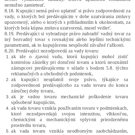
nemožno zamietnuť.
8.18. Kupujúci nemá právo uplatniť si právo zodpovednosti za
vady, o ktorých bol predávajúcim v dobe uzatvárania zmluvy
upozornený, alebo o ktorých s prihliadnutím k okolnostiam, za
ktorých bola kúpna zmluva uzatvorená, musel vedieť.
8.19. Predávajúci si vyhradzuje právo nahradiť vadný tovar za
iný bezvadný tovar s rovnakými alebo lepšími technickými
parametrami
, ak to kupujúcemu nespôsobí závažné ťažkosti.
8.20. Predávajúci nezodpovedá za vady tovaru:
ak ide o zjavnú vadu, ktorú kupujúci mohol zistiť
kontrolou zásielky pri doručení tovaru a ktorú neoznámil
zástupcovi predávajúcemu v súlade s bodom 5.8. týchto
reklamačných a obchodných podmienok,
ak kupujúci neuplatnil svoje právo, týkajúce sa
zodpovednosti predávajúceho za vadu tovaru do konca
záručnej doby tovaru,
ak je vadou tovaru mechanické poškodenie tovaru
spôsobené kupujúcim,
ak vada tovaru vznikla používaním tovaru v podmienkach,
ktoré nezodpovedajú svojou intenzitou, vlhkosťou,
chemickými a mechanickými vplyvmi prirodzenému
prostrediu tovaru,
ak vada tovaru vznikla neodborným zaobchádzaním,