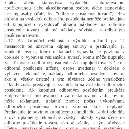
znalca alebo stanoviska vydaného autorizovanou,
notifikovanou alebo akreditovanou osobou alebo stanoviska
určenej osoby (ďalej len “odborné posúdenie tovaru“). Bez
ohľadu na výsledok odborného posúdenia nemôže predávajúci
od kupujúceho vyžadovať úhradu nákladov na odborné
posúdenie tovaru ani iné náklady súvisiace s odborným
posúdením tovaru.
8.17. Ak kupujúci reklamáciu výrobku uplatnil po 12
mesiacoch od uzavretia kúpnej zmluvy a predávajúci ju
zamietol, osoba, ktorá reklamáciu vybavila, je povinná v
doklade o vybavení reklamácie uviesť, komu môže kupujúci
zaslať tovar na odborné posúdenie. Ak kupujúci tovar zašle na
odborné posúdenie určenej osobe uvedenej v doklade o
vybavení reklamácie, náklady odborného posúdenia tovaru,
ako aj všetky ostatné s tým súvisiace účelne vynaložené
náklady znáša predávajúci bez ohľadu na výsledok odborného
posúdenia. Ak kupujúci odborným posúdením preukáže
zodpovednosť predávajúceho za reklamovanú vadu tovaru,
môže reklamáciu uplatniť znova; počas vykonávania
odborného posúdenia tovaru záručná doba neplynie.
Predávajúci je povinný kupujúcemu uhradiť do 14 dní odo dňa
znova uplatnenej reklamácie všetky náklady vynaložené na
odborné posúdenie tovaru, ako aj všetky s tým súvisiace
účelne vynaložené náklady. Znova uplatnenú reklamáciu