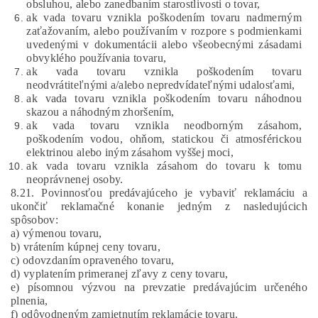
obsluhou, alebo zanedbaním starostlivosti o tovar,
ak vada tovaru vznikla poškodením tovaru nadmerným
zaťažovaním, alebo používaním v rozpore s podmienkami
uvedenými v dokumentácii alebo všeobecnými zásadami
obvyklého používania tovaru,
ak vada tovaru vznikla poškodením tovaru
neodvrátiteľnými a/alebo nepredvídateľnými udalosťami,
ak vada tovaru vznikla poškodením tovaru náhodnou
skazou a náhodným zhoršením,
ak vada tovaru vznikla neodborným zásahom,
poškodením vodou, ohňom, statickou či atmosférickou
elektrinou alebo iným zásahom vyššej moci,
ak vada tovaru vznikla zásahom do tovaru k tomu
neoprávnenej osoby.
8.21. Povinnosťou predávajúceho je vybaviť reklamáciu a
ukončiť reklamačné konanie jedným z nasledujúcich
spôsobov:
a) výmenou tovaru,
b) vrátením kúpnej ceny tovaru,
c) odovzdaním opraveného tovaru,
d) vyplatením primeranej zľavy z ceny tovaru,
e) písomnou výzvou na prevzatie predávajúcim určeného
plnenia,
f) odôvodneným zamietnutím reklamácie tovaru.