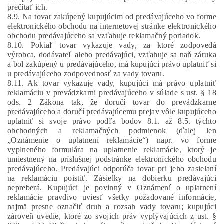
prečítať ich.
8.9. Na tovar zakúpený kupujúcim od predávajúceho vo forme
elektronického obchodu na internetovej stránke elektronického
obchodu predávajúceho sa vzťahuje reklamačný poriadok.
8.10. Pokiaľ tovar vykazuje vady, za ktoré zodpovedá
výrobca, dodávateľ alebo predávajúci, vzťahuje sa naň záruka
a bol zakúpený u predávajúceho, má kupujúci právo uplatniť si
u predávajúceho zodpovednosť za vady tovaru.
8.11. Ak tovar vykazuje vady, kupujúci má právo uplatniť
reklamáciu v prevádzkarni predávajúceho v súlade s ust. § 18
ods. 2 Zákona tak, že doručí tovar do prevádzkarne
predávajúceho a doručí predávajúcemu prejav vôle kupujúceho
uplatniť si svoje právo podľa bodov 8.1. až 8.5. týchto
obchodných a reklamačných podmienok (ďalej len
„Oznámenie o uplatnení reklamácie“) napr. vo forme
vyplneného formulára na uplatnenie reklamácie, ktorý je
umiestnený na príslušnej podstránke elektronického obchodu
predávajúceho. Predávajúci o
dporúča tovar pri jeho zasielaní
na reklamáciu poistiť. Zásielky na dobierku predávajúci
nepreberá.
Kupujúci je povinný v Oznámení o uplatnení
reklamácie pravdivo uviesť všetky požadované informácie,
najmä presne označiť druh a rozsah vady tovaru; kupujúci
zároveň uvedie, ktoré zo svojich práv vyplývajúcich z ust. §