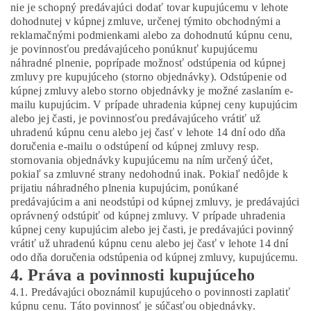
nie je schopný predávajúci dodať tovar kupujúcemu v lehote
dohodnutej v kúpnej zmluve, určenej týmito obchodnými a
reklamačnými podmienkami alebo za dohodnutú kúpnu cenu,
je povinnosťou predávajúceho ponúknuť kupujúcemu
náhradné plnenie, poprípade možnosť odstúpenia od kúpnej
zmluvy pre kupujúceho (storno objednávky). Odstúpenie od
kúpnej zmluvy alebo storno objednávky je možné zaslaním e-
mailu kupujúcim. V prípade uhradenia kúpnej ceny kupujúcim
alebo jej časti, je povinnosťou predávajúceho vrátiť už
uhradenú kúpnu cenu alebo jej časť v lehote 14 dní odo dňa
doručenia e-mailu o odstúpení od kúpnej zmluvy resp.
stornovania objednávky kupujúcemu na ním určený účet,
pokiaľ sa zmluvné strany nedohodnú inak. Pokiaľ nedôjde k
prijatiu náhradného plnenia kupujúcim, ponúkané
predávajúcim a ani neodstúpi od kúpnej zmluvy, je predávajúci
oprávnený odstúpiť od kúpnej zmluvy. V prípade uhradenia
kúpnej ceny kupujúcim alebo jej časti, je predávajúci povinný
vrátiť už uhradenú kúpnu cenu alebo jej časť v lehote 14 dní
odo dňa doručenia odstúpenia od kúpnej zmluvy, kupujúcemu.
4. Práva a povinnosti kupujúceho
4.1. Predávajúci oboznámil kupujúceho o povinnosti zaplatiť
kúpnu cenu. Táto povinnosť je súčasťou objednávky.