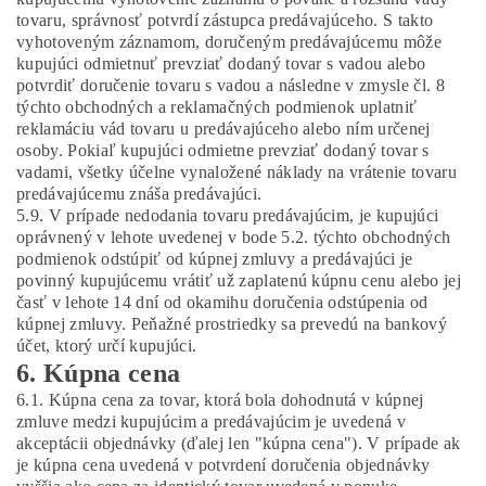
tovaru, správnosť potvrdí zástupca predávajúceho. S takto
vyhotoveným záznamom, doručeným predávajúcemu môže
kupujúci odmietnuť prevziať dodaný tovar s vadou alebo
potvrdiť doručenie tovaru s vadou a následne v zmysle čl. 8
týchto obchodných a reklamačných podmienok uplatniť
reklamáciu vád tovaru u predávajúceho alebo ním určenej
osoby. Pokiaľ kupujúci odmietne prevziať dodaný tovar s
vadami, všetky účelne vynaložené náklady na vrátenie tovaru
predávajúcemu znáša predávajúci.
5.9. V prípade nedodania tovaru predávajúcim, je kupujúci
oprávnený v lehote uvedenej v bode 5.2. týchto obchodných
podmienok odstúpiť od kúpnej zmluvy a predávajúci je
povinný kupujúcemu vrátiť už zaplatenú kúpnu cenu alebo jej
časť v lehote 14 dní od okamihu doručenia odstúpenia od
kúpnej zmluvy. Peňažné prostriedky sa prevedú na bankový
účet, ktorý určí kupujúci.
6. Kúpna cena
6.1. Kúpna cena za tovar, ktorá bola dohodnutá v kúpnej
zmluve medzi kupujúcim a predávajúcim je uvedená v
akceptácii objednávky (ďalej len "kúpna cena"). V prípade ak
je kúpna cena uvedená v potvrdení doručenia objednávky