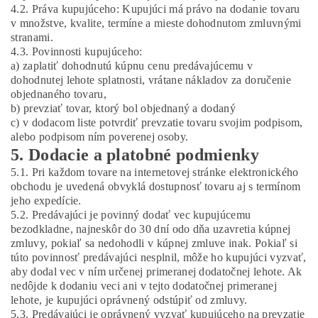
4.2. Práva kupujúceho:
Kupujúci má právo na dodanie tovaru
v množstve, kvalite, termíne a mieste dohodnutom zmluvnými
stranami.
4.3. Povinnosti kupujúceho:
a) zaplatiť dohodnutú kúpnu cenu predávajúcemu v
dohodnutej lehote splatnosti, vrátane nákladov za doručenie
objednaného tovaru,
b) prevziať tovar, ktorý bol objednaný a dodaný
c) v dodacom liste potvrdiť prevzatie tovaru svojim podpisom,
alebo podpisom ním poverenej osoby.
5. Dodacie a platobné podmienky
5.1. Pri každom tovare na internetovej stránke elektronického
obchodu je uvedená obvyklá dostupnosť tovaru aj s termínom
jeho expedície.
5.2. Predávajúci je povinný dodať vec kupujúcemu
bezodkladne, najneskôr do 30 dní odo dňa uzavretia kúpnej
zmluvy, pokiaľ sa nedohodli v kúpnej zmluve inak. Pokiaľ si
túto povinnosť predávajúci nesplnil, môže ho kupujúci vyzvať,
aby dodal vec v ním určenej primeranej dodatočnej lehote. Ak
nedôjde k dodaniu veci ani v tejto dodatočnej primeranej
lehote, je kupujúci oprávnený odstúpiť od zmluvy.
5.3. Predávajúci je oprávnený vyzvať kupujúceho na prevzatie