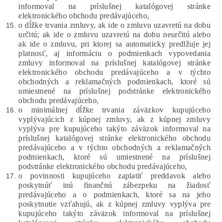
informoval na príslušnej katalógovej stránke
elektronického obchodu predávajúceho,
o dĺžke trvania zmluvy, ak ide o zmluvu uzavretú na dobu
určitú; ak ide o zmluvu uzavretú na dobu neurčitú alebo
ak ide o zmluvu, pri ktorej sa automaticky predlžuje jej
platnosť, aj informáciu o podmienkach vypovedania
zmluvy informoval na príslušnej katalógovej stránke
elektronického obchodu predávajúceho a v týchto
obchodných a reklamačných podmienkach, ktoré sú
umiestnené na príslušnej podstránke elektronického
obchodu predávajúceho,
o minimálnej dĺžke trvania záväzkov kupujúceho
vyplývajúcich z kúpnej zmluvy, ak z kúpnej zmluvy
vyplýva pre kupujúceho takýto záväzok informoval na
príslušnej katalógovej stránke elektronického obchodu
predávajúceho a v týchto obchodných a reklamačných
podmienkach, ktoré sú umiestnené na príslušnej
podstránke elektronického obchodu predávajúceho,
o povinnosti kupujúceho zaplatiť preddavok alebo
poskytnúť inú finančnú zábezpeku na žiadosť
predávajúceho a o podmienkach, ktoré sa na jeho
poskytnutie vzťahujú, ak z kúpnej zmluvy vyplýva pre
kupujúceho takýto záväzok informoval na príslušnej