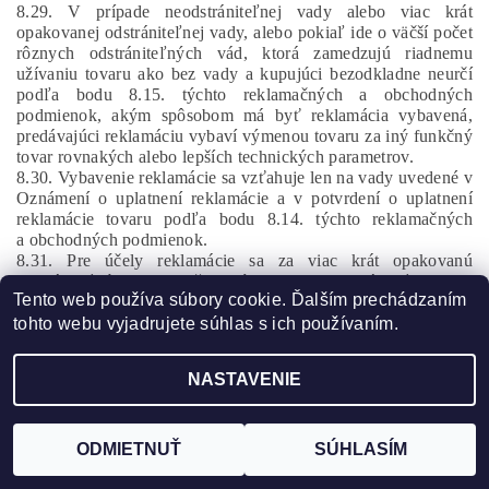
8.29. V prípade neodstrániteľnej vady alebo viac krát
opakovanej odstrániteľnej vady, alebo pokiaľ ide o väčší počet
rôznych odstrániteľných vád, ktorá zamedzujú riadnemu
užívaniu tovaru ako bez vady a kupujúci bezodkladne neurčí
podľa bodu 8.15. týchto reklamačných a obchodných
podmienok, akým spôsobom má byť reklamácia vybavená,
predávajúci reklamáciu vybaví výmenou tovaru za iný funkčný
tovar rovnakých alebo lepších technických parametrov.
8.30. Vybavenie reklamácie sa vzťahuje len na vady uvedené v
Oznámení o uplatnení reklamácie a v potvrdení o uplatnení
reklamácie tovaru podľa bodu 8.14. týchto reklamačných
a obchodných podmienok.
8.31. Pre účely reklamácie sa za viac krát opakovanú
odstrániteľnú vadu považuje výskyt jednej odstrániteľnej vady
Tento web používa súbory cookie. Ďalším prechádzaním
viac ako dva krát.
8.32. Pre účely reklamácie sa za väčší počet rôznych
tohto webu vyjadrujete súhlas s ich používaním.
odstrániteľných vád považuje výskyt viac ako troch rôznych
odstrániteľných vád súčasne.
NASTAVENIE
8.33. Oprávnenie kupujúceho na uplatnenie reklamácie vady
tovaru je po tom, ako využil svoje právo a požiadal
predávajúceho o odstránenie vady tovaru podľa bodu 8.1.
týchto reklamačných a obchodných podmienok skonzumované
ODMIETNUŤ
SÚHLASÍM
a bez ohľadu na výsledok reklamácie už opätovne nie je
oprávnený pre tú istú jedinečnú vadu (nie vadu rovnakého