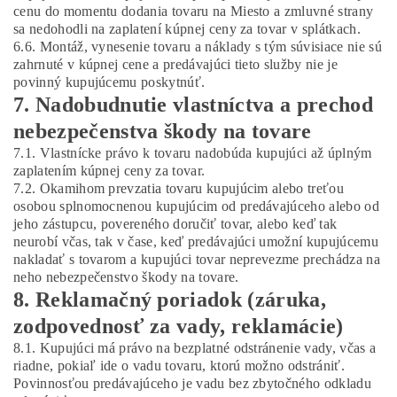
cenu do momentu dodania tovaru na Miesto a zmluvné strany
sa nedohodli na zaplatení kúpnej ceny za tovar v splátkach.
6.6. Montáž, vynesenie tovaru a náklady s tým súvisiace nie sú
zahrnuté v kúpnej cene a predávajúci tieto služby nie je
povinný kupujúcemu poskytnúť.
7. Nadobudnutie vlastníctva a prechod
nebezpečenstva škody na tovare
7.1. Vlastnícke právo k tovaru nadobúda kupujúci až úplným
zaplatením kúpnej ceny za tovar.
7.2. Okamihom prevzatia tovaru kupujúcim alebo treťou
osobou splnomocnenou kupujúcim od predávajúceho alebo od
jeho zástupcu, povereného doručiť tovar, alebo keď tak
neurobí včas, tak v čase, keď predávajúci umožní kupujúcemu
nakladať s tovarom a kupujúci tovar neprevezme prechádza na
neho nebezpečenstvo škody na tovare.
8. Reklamačný poriadok (záruka,
zodpovednosť za vady, reklamácie)
8.1. Kupujúci má právo na bezplatné odstránenie vady, včas a
riadne, pokiaľ ide o vadu tovaru, ktorú možno odstrániť.
Povinnosťou predávajúceho je vadu bez zbytočného odkladu