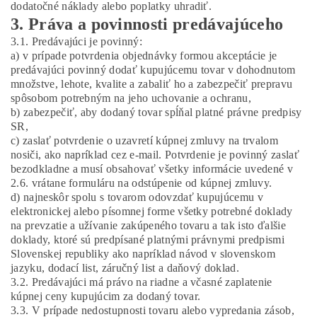
dodatočné náklady alebo poplatky uhradiť.
3. Práva a povinnosti predávajúceho
3.1. Predávajúci je povinný:
a) v prípade potvrdenia objednávky formou akceptácie je
predávajúci povinný dodať kupujúcemu tovar v dohodnutom
množstve, lehote, kvalite a zabaliť ho a zabezpečiť prepravu
spôsobom potrebným na jeho uchovanie a ochranu,
b) zabezpečiť, aby dodaný tovar spĺňal platné právne predpisy
SR,
c) zaslať potvrdenie o uzavretí kúpnej zmluvy na trvalom
nosiči, ako napríklad cez e-mail. Potvrdenie je povinný zaslať
bezodkladne a musí obsahovať všetky informácie uvedené v
2.6. vrátane formuláru na odstúpenie od kúpnej zmluvy.
d) najneskôr spolu s tovarom odovzdať kupujúcemu v
elektronickej alebo písomnej forme všetky potrebné doklady
na prevzatie a užívanie zakúpeného tovaru a tak isto ďalšie
doklady, ktoré sú predpísané platnými právnymi predpismi
Slovenskej republiky ako napríklad návod v slovenskom
jazyku, dodací list, záručný list a daňový doklad.
3.2. Predávajúci má právo na riadne a včasné zaplatenie
kúpnej ceny kupujúcim za dodaný tovar.
3.3. V prípade nedostupnosti tovaru alebo vypredania zásob,