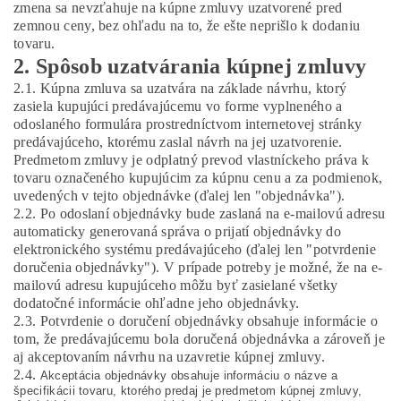
zmena sa nevzťahuje na kúpne zmluvy uzatvorené pred
zemnou ceny, bez ohľadu na to, že ešte neprišlo k dodaniu
tovaru.
2. Spôsob uzatvárania kúpnej zmluvy
2.1. Kúpna zmluva sa uzatvára na základe návrhu, ktorý
zasiela kupujúci predávajúcemu vo forme vyplneného a
odoslaného formulára prostredníctvom internetovej stránky
predávajúceho, ktorému zaslal návrh na jej uzatvorenie.
Predmetom zmluvy je odplatný prevod vlastníckeho práva k
tovaru označeného kupujúcim za kúpnu cenu a za podmienok,
uvedených v tejto objednávke (ďalej len "objednávka").
2.2. Po odoslaní objednávky bude zaslaná na e-mailovú adresu
automaticky generovaná správa o prijatí objednávky do
elektronického systému predávajúceho (ďalej len "potvrdenie
doručenia objednávky"). V prípade potreby je možné, že na e-
mailovú adresu kupujúceho môžu byť zasielané všetky
dodatočné informácie ohľadne jeho objednávky.
2.3. Potvrdenie o doručení objednávky obsahuje informácie o
tom, že predávajúcemu bola doručená objednávka a zároveň je
aj akceptovaním návrhu na uzavretie kúpnej zmluvy.
2.4.
Akceptácia objednávky obsahuje informáciu o názve a
špecifikácii tovaru, ktorého predaj je predmetom kúpnej zmluvy,