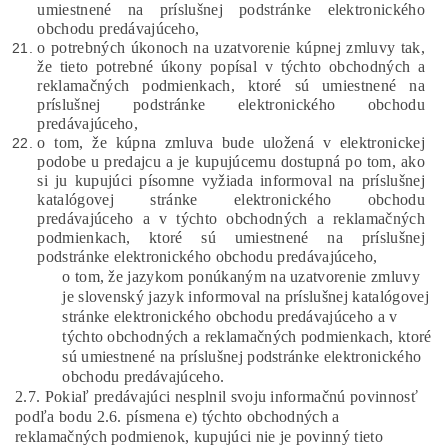
umiestnené na príslušnej podstránke elektronického
obchodu predávajúceho,
o potrebných úkonoch na uzatvorenie kúpnej zmluvy tak,
že tieto potrebné úkony popísal v týchto obchodných a
reklamačných podmienkach, ktoré sú umiestnené na
príslušnej podstránke elektronického obchodu
predávajúceho,
o tom, že kúpna zmluva bude uložená v elektronickej
podobe u predajcu a je kupujúcemu dostupná po tom, ako
si ju kupujúci písomne vyžiada informoval na príslušnej
katalógovej stránke elektronického obchodu
predávajúceho a v týchto obchodných a reklamačných
podmienkach, ktoré sú umiestnené na príslušnej
podstránke elektronického obchodu predávajúceho,
o tom, že jazykom ponúkaným na uzatvorenie zmluvy
je slovenský jazyk informoval na príslušnej katalógovej
stránke elektronického obchodu predávajúceho a v
týchto obchodných a reklamačných podmienkach, ktoré
sú umiestnené na príslušnej podstránke elektronického
obchodu predávajúceho.
2.7. Pokiaľ predávajúci nesplnil svoju informačnú povinnosť
podľa bodu 2.6. písmena e) týchto obchodných a
reklamačných podmienok, kupujúci nie je povinný tieto