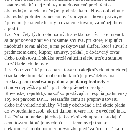
ustanovenia kúpnej zmluvy uprednostnené pred týmito
obchodnými a reklamačnými podmienkami. Novo dohodnuté
obchodné podmienky nesmú byť v rozpore s inými právnymi
úpravami (skrátenie lehoty na vrátenie tovaru, záručnej doby
a pod.)
1.2. Na účely týchto obchodných a reklamačných podmienok
sa doplnkovou zmluvou rozumie zmluva, pri ktorej kupujúci
nadobúda tovar, alebo je mu poskytovaná služba, ktorá súvisí s
predmetom danej kúpnej zmluvy, pokiaľ je dodávaný tovar
alebo poskytovaná služba predávajúcim alebo treťou stranou
na základe ich dohody.
1.3. Zobrazená kúpna cena za tovar na akejkoľvek internetovej
stránke elektronického obchodu, ktorá je prevádzkovaná
predávajúcim
neobsahuje daň z pridanej hodnoty
v
stanovenej výške podľa platného právneho predpisu
Slovenskej republiky, nakoľko predávajúci nespĺňa podmienky
aby bol platcom DPH, Nezahŕňa cenu za prepravu tovaru
alebo iné voliteľné služby. Všetky obchodné a iné akcie platia
do vypredania zásob, ak pri danom tovare nie je uvedené inak.
1.4. Právom predávajúceho je kedykoľvek upraviť predajnú
cenu tovaru, ktorá je uvedená na internetovej stránke
elektronického obchodu, v prevádzke predávajúceho. Takáto