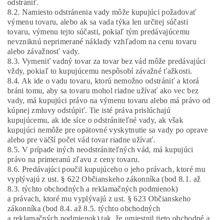
odstrániť.
8.2. Namiesto odstránenia vady môže kupujúci požadovať
výmenu tovaru, alebo ak sa vada týka len určitej súčasti
tovaru, výmenu tejto súčasti, pokiaľ tým predávajúcemu
nevzniknú neprimerané náklady vzhľadom na cenu tovaru
alebo závažnosť vady.
8.3. Vymeniť vadný tovar za tovar bez vád môže predávajúci
vždy, pokiaľ to kupujúcemu nespôsobí závažné ťažkosti.
8.4. Ak ide o vadu tovaru, ktorú nemožno odstrániť a ktorá
bráni tomu, aby sa tovaru mohol riadne užívať ako vec bez
vady, má kupujúci právo na výmenu tovaru alebo má právo od
kúpnej zmluvy odstúpiť. Tie isté práva prislúchajú
kupujúcemu, ak ide síce o odstrániteľné vady, ak však
kupujúci nemôže pre opätovné vyskytnutie sa vady po oprave
alebo pre väčší počet vád tovar riadne užívať.
8.5. V prípade iných neodstrániteľných vád, má kupujúci
právo na primeranú zľavu z ceny tovaru.
8.6. Predávajúci poučil kupujúceho o jeho právach, ktoré mu
vyplývajú z ust. § 622 Občianskeho zákonníka (bod 8.1. až
8.3. týchto obchodných a reklamačných podmienok)
a právach, ktoré mu vyplývajú z ust. § 623 Občianskeho
zákonníka (bod 8.4. až 8.5. týchto obchodných
a reklamačných podmienok) tak, že umiestnil tieto obchodné a