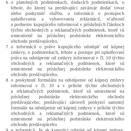
o platobných podmienkach, dodacích podmienkach, o
lehote, do ktorej sa predávajúci zaväzuje dodať tovar
alebo poskytnúť službu, o informácii o postupoch
uplatňovania a vybavovania reklamácií, sťažností
a podnetov kupujúceho informoval v príslušných článkoch
týchto obchodných a reklamačných podmienok, ktoré sú
umiestnené na príslušnej podstránke elektronického
obchodu predávajúceho,
o informácii o práve kupujúceho odstúpiť od kúpnej
zmluvy, o podmienkach, lehote a postupe pri uplatňovaní
práva na odstúpenie od zmluvy informoval v čl. 10 týchto
obchodných a reklamačných podmienok, ktoré sú
umiestnené na príslušnej podstránke elektronického
obchodu predávajúceho,
o poskytnutí formuláru na odstúpenie od kúpnej zmluvy
informoval v čl. 10 a v prílohe týchto obchodných
a reklamačných podmienok, ktoré sú umiestnené na
príslušnej podstránke elektronického obchodu
predávajúceho; predávajúci zároveň poskytol samotný
formulár na odstúpenie od kúpnej zmluvy v prílohe týchto
obchodných a reklamačných podmienok, ktoré sú
umiestnené na príslušnej podstránke elektronického
obchodu predávajúceho
o informácii, že ak kupujúci odstúpi od kúpnej zmluvy,