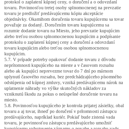
protokol o zaplatení kúpnej ceny, o doručení a o odovzdaní
tovaru. Povinnosťou tretej osoby splnomocnenej na prevzatie
tovaru je predložiť predávajúcemu kópiu akceptácie
objednávky. Okamihom doručenia tovaru kupujúcemu sa tovar
považuje za dodaný. Doručením tovaru kupujúcemu sa
rozumie dodanie tovaru na Miesto, jeho prevzatie kupujúcim
alebo treťou osobou splnomocnenou kupujúcim a podpísanie
protokolu o zaplatení kúpnej ceny a doručení a odovzdaní
tovaru kupujúcim alebo treťou osobou splnomocnenou
kupujúcim.
5.7. V prípade potreby opakovať dodanie tovaru z dôvodu
neprítomnosti kupujúceho na mieste a v časovom rozsahu
alebo ak kupujúci neprevezme tovar do 7 dní po márnom
uplynutí časového rozsahu, bez predchádzajúceho písomného
odstúpenia od kúpnej zmluvy, vzniká predávajúcemu nárok na
uplatnenie náhrady vo výške skutočných nákladov za
vzniknutú škodu za pokus o neúspešné doručenie tovaru na
miesto.
5.8. Povinnosťou kupujúceho je kontrola prijatej zásielky, obal
tovaru a aj tovar, ihneď po doručení v prítomnosti zástupcu
predávajúceho, napríklad kuriér. Pokiaľ bude zistená vada
tovaru, je povinnosťou zástupcu predávajúceho umožniť
kupujúcemu vyhotovenie záznamu o povahe a rozsahu vady