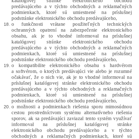
katalógovej stránke elektronického obchodu
predávajúceho a v týchto obchodných a reklamačných
podmienkach, ktoré sú umiestnené na príslušnej
podstránke elektronického obchodu predávajúceho,
o funkčnosti vrátane použiteľných technických
ochranných opatrení na zabezpečenie elektronického
obsahu, ak je to vhodné informoval na príslušnej
katalógovej stránke elektronického obchodu
predávajúceho a v týchto obchodných a reklamačných
podmienkach, ktoré sú umiestnené na príslušnej
podstránke elektronického obchodu predávajúceho,
o kompatibilite elektronického obsahu s hardvérom
a softvérom, o ktorých predávajúci vie alebo je rozumné
očakávať, že o nich vie, ak je to vhodné informoval na
príslušnej katalógovej stránke elektronického obchodu
predávajúceho a v týchto obchodných a reklamačných
podmienkach, ktoré sú umiestnené na príslušnej
podstránke elektronického obchodu predávajúceho,
o možnosti a podmienkach riešenia sporu mimosúdnou
cestou prostredníctvom systému alternatívneho riešenia
sporov, ak sa predávajúci zaviazal tento systém využívať
informoval na príslušnej katalógovej stránke
elektronického obchodu predávajúceho a v týchto
obchodných a reklamačných podmienkach, ktoré sú