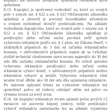
kupujúci má možnosť preukázať uplatnenie reklamácie iným
spôsobom.
8.15. Kupujúci je oprávnený rozhodnúť sa, ktoré zo svojich
práv v zmysle ust. § 622 a ust. § 623 Občianskeho zákonníka
uplatňuje a zároveň je povinný bezodkladne informáciu
o svojom rozhodnutí doručiť predávajúcemu. Na základe
rozhodnutia kupujúceho, ktoré zo svojich práv v zmysle ust. §
622 a ust. § 623 Občianskeho zákonníka uplatňuje je
predávajúci alebo určená osoba povinná určiť spôsob
vybavenia reklamácie podľa ust. § 2 písm. m) Zákona ihneď, v
zložitejších prípadoch do 3 dní od začiatku reklamačného
konania, v odôvodnených prípadoch, najmä ak sa vyžaduje
zložité technické zhodnotenie stavu tovaru najneskôr do 30 dní
odo dňa začiatku reklamačného konania. Po určení spôsobu
vybavenia reklamácie predávajúci alebo určená osoba
reklamáciu vybaví ihneď, v odôvodnených prípadoch možno
reklamáciu vybaviť aj neskôr. Vybavenie reklamácie však
nesmie trvať dlhšie ako 30 dní odo dňa uplatnenia reklamácie.
Po márnom uplynutí lehoty na vybavenie reklamácie má
spotrebiteľ právo od zmluvy odstúpiť alebo má právo na
výmenu tovaru za nový tovar.
8.16. Ak kupujúci reklamáciu tovaru uplatnil počas prvých 12
mesiacov od uzavretia kúpnej zmluvy, môže predávajúci
vybaviť reklamáciu zamietnutím len na základe vyjadrenia