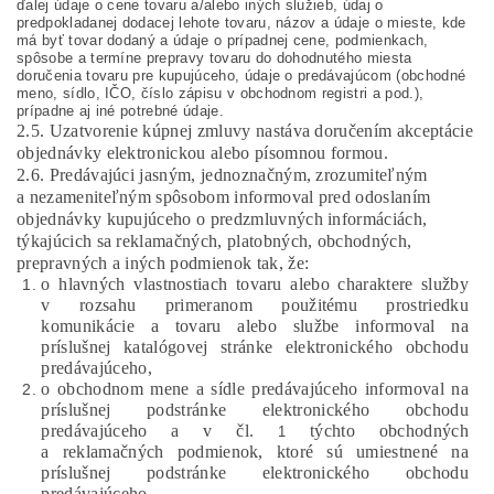
ďalej údaje o cene tovaru a/alebo iných služieb, údaj o
predpokladanej dodacej lehote tovaru, názov a údaje o mieste, kde
má byť tovar dodaný a údaje o prípadnej cene, podmienkach,
spôsobe a termíne prepravy tovaru do dohodnutého miesta
doručenia tovaru pre kupujúceho, údaje o predávajúcom (obchodné
meno, sídlo, IČO, číslo zápisu v obchodnom registri a pod.),
prípadne aj iné potrebné údaje.
2.5. Uzatvorenie kúpnej zmluvy nastáva doručením akceptácie
objednávky elektronickou alebo písomnou formou.
2.6.
Predávajúci jasným, jednoznačným, zrozumiteľným
a nezameniteľným spôsobom informoval pred odoslaním
objednávky kupujúceho o predzmluvných informáciách,
týkajúcich sa reklamačných, platobných, obchodných,
prepravných a iných podmienok tak, že:
o hlavných vlastnostiach tovaru alebo charaktere služby
v rozsahu primeranom použitému prostriedku
komunikácie a tovaru alebo službe informoval na
príslušnej katalógovej stránke elektronického obchodu
predávajúceho,
o obchodnom mene a sídle predávajúceho informoval na
príslušnej podstránke elektronického obchodu
predávajúceho a v čl.
týchto obchodných
1
a reklamačných podmienok, ktoré sú umiestnené na
príslušnej podstránke elektronického obchodu
predávajúceho,