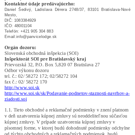
Kontaktné údaje predávajúceho:
Daniel Šedivý, Ladislava Dérera 2748/37, 83101 Bratislava-Nové
Mesto,
DIČ: 1083384929
IČO: 48001104
Telefón: +421 905 304 883
Email:info@panvicelodge.sk
Orgán dozoru:
Slovenská obchodná inšpekcia (SOI)
Inšpektorát SOI pre Bratislavský kraj
Prievozská 32, P.O. Box 5,820 07 Bratislava 27
Odbor výkonu dozoru
tel. č.: 02/ 58272 172; 02/58272 104
fax č.: 02/ 58272 170
http://www.soi.sk
http://www.soi.sk/sk/Podavanie-podnetov-staznosti-navrhov-a-
ziadosti.soi
1.1. Tieto obchodné a reklamačné podmienky v znení platnom
v deň uzatvorenia kúpnej zmluvy sú neoddeliteľnou súčasťou
kúpnej zmluvy. V prípade uzatvorenia kúpnej zmluvy v
písomnej forme, v ktorej budú dohodnuté podmienky odchylne
od týchto obchodných a reklamačných podmienok, budú