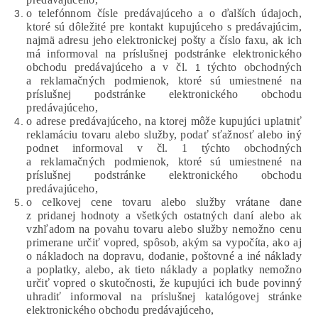
o telefónnom čísle predávajúceho a o ďalších údajoch,
ktoré sú dôležité pre kontakt kupujúceho s predávajúcim,
najmä adresu jeho elektronickej pošty a číslo faxu, ak ich
má informoval na príslušnej podstránke elektronického
obchodu predávajúceho a v čl.
týchto obchodných
1
a reklamačných podmienok, ktoré sú umiestnené na
príslušnej podstránke elektronického obchodu
predávajúceho,
o adrese predávajúceho, na ktorej môže kupujúci uplatniť
reklamáciu tovaru alebo služby, podať sťažnosť alebo iný
podnet informoval v čl. 1 týchto obchodných
a reklamačných podmienok, ktoré sú umiestnené na
príslušnej podstránke elektronického obchodu
predávajúceho,
o celkovej cene tovaru alebo služby vrátane dane
z pridanej hodnoty a všetkých ostatných daní alebo ak
vzhľadom na povahu tovaru alebo služby nemožno cenu
primerane určiť vopred, spôsob, akým sa vypočíta, ako aj
o nákladoch na dopravu, dodanie, poštovné a iné náklady
a poplatky, alebo, ak tieto náklady a poplatky nemožno
určiť vopred o skutočnosti, že kupujúci ich bude povinný
uhradiť informoval na príslušnej katalógovej stránke
elektronického obchodu predávajúceho,