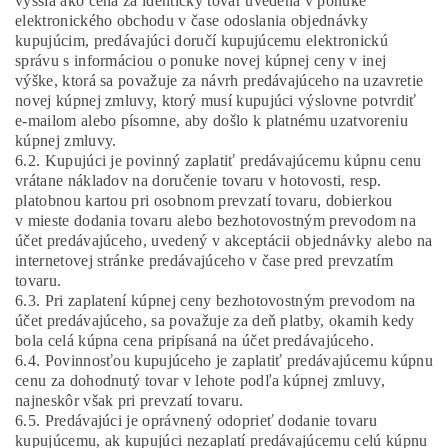
vyššia ako cena za identický tovar uvedená v ponuke
elektronického obchodu v čase odoslania objednávky
kupujúcim, predávajúci doručí kupujúcemu elektronickú
správu s informáciou o ponuke novej kúpnej ceny v inej
výške, ktorá sa považuje za návrh predávajúceho na uzavretie
novej kúpnej zmluvy, ktorý musí kupujúci výslovne potvrdiť
e-mailom alebo písomne, aby došlo k platnému uzatvoreniu
kúpnej zmluvy.
6.2.
Kupujúci je povinný zaplatiť predávajúcemu kúpnu cenu
vrátane nákladov na doručenie tovaru v hotovosti, resp.
platobnou kartou pri osobnom prevzatí tovaru, dobierkou
v mieste dodania tovaru alebo bezhotovostným prevodom na
účet predávajúceho, uvedený v akceptácii objednávky alebo na
internetovej stránke predávajúceho v čase pred prevzatím
tovaru.
6.3. Pri zaplatení kúpnej ceny bezhotovostným prevodom na
účet predávajúceho, sa považuje za deň platby, okamih kedy
bola celá kúpna cena pripísaná na účet predávajúceho.
6.4. Povinnosťou kupujúceho je zaplatiť predávajúcemu kúpnu
cenu za dohodnutý tovar v lehote podľa kúpnej zmluvy,
najneskôr však pri prevzatí tovaru.
6.5. Predávajúci je oprávnený odoprieť dodanie tovaru
kupujúcemu, ak kupujúci nezaplatí predávajúcemu celú kúpnu